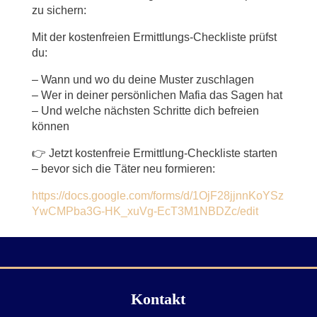
zu sichern:
Mit der kostenfreien Ermittlungs-Checkliste prüfst
du:
– Wann und wo du deine Muster zuschlagen
– Wer in deiner persönlichen Mafia das Sagen hat
– Und welche nächsten Schritte dich befreien
können
👉 Jetzt kostenfreie Ermittlung-Checkliste starten
– bevor sich die Täter neu formieren:
https://docs.google.com/forms/d/1OjF28jjnnKoYSz
YwCMPba3G-HK_xuVg-EcT3M1NBDZc/edit
Kontakt