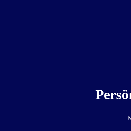
Persö
M