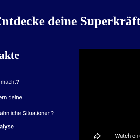
ntdecke deine Superkräf
akte
h macht?
ern deine
ähnliche Situationen?
nalyse