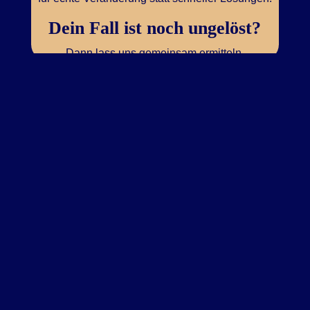
Dein Fall ist noch ungelöst?
Dann lass uns gemeinsam ermitteln.
kostenfreies Erstgespräch buchen
Sitzungstermin buchen
Kundenstimmen