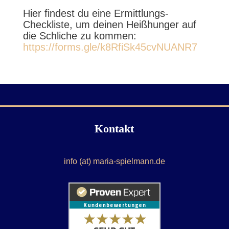
Hier findest du eine Ermittlungs-
Checkliste, um deinen Heißhunger auf
die Schliche zu kommen:
https://forms.gle/k8RfiSk45cvNUANR7
Kontakt
info (at) maria-spielmann.de