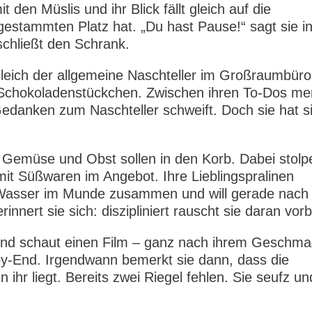
 den Müslis und ihr Blick fällt gleich auf die
gestammten Platz hat. „Du hast Pause!“ sagt sie i
chließt den Schrank.
leich der allgemeine Naschteller im Großraumbüro
 Schokoladenstückchen. Zwischen ihren To-Dos me
Gedanken zum Naschteller schweift. Doch sie hat s
.
 Gemüse und Obst sollen in den Korb. Dabei stolp
mit Süßwaren im Angebot. Ihre Lieblingspralinen
s Wasser im Munde zusammen und will gerade nach
nnert sie sich: diszipliniert rauscht sie daran vorb
 und schaut einen Film – ganz nach ihrem Geschm
-End. Irgendwann bemerkt sie dann, dass die
hr liegt. Bereits zwei Riegel fehlen. Sie seufz un