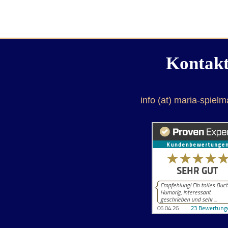
Kontak
info (at) maria-spiel