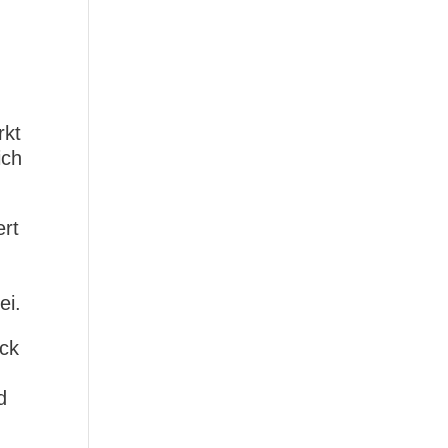
n
rkt
ich
ert
ei.
ack
d