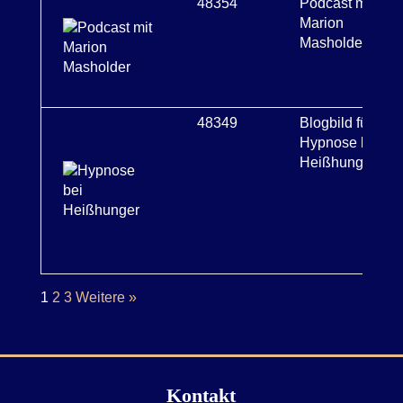
48354
Podcast mit
Marion
Masholder
48349
Blogbild für
Hypnose bei
Heißhunger
1
2
3
Weitere »
Kontakt