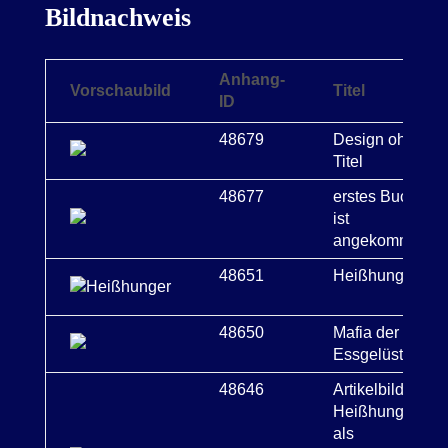
Bildnachweis
Anhang-
Vorschaubild
Titel
ID
48679
Design ohne
Titel
48677
erstes Buch
ist
angekommen
48651
Heißhunger
48650
Mafia der
Essgelüste
48646
Artikelbild
Heißhunger
als